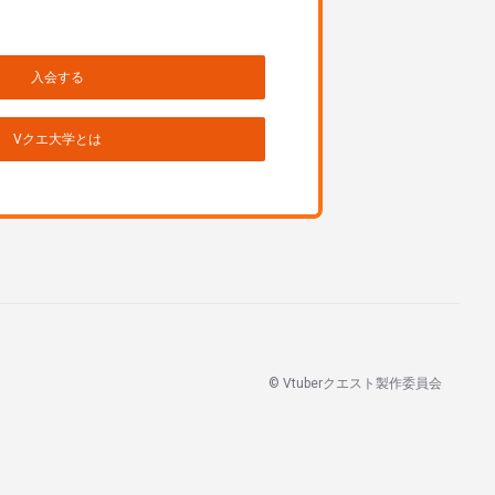
入会する
Vクエ大学とは
© Vtuberクエスト製作委員会