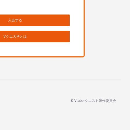
入会する
Vクエ大学とは
© Vtuberクエスト製作委員会