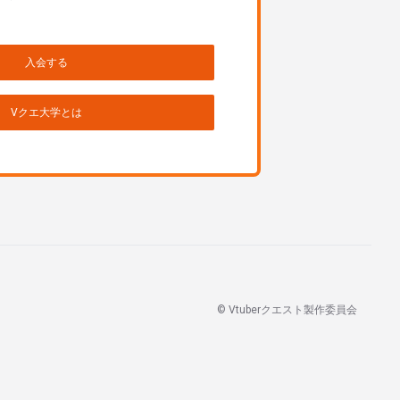
入会する
Vクエ大学とは
© Vtuberクエスト製作委員会