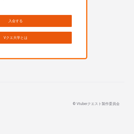
入会する
Vクエ大学とは
© Vtuberクエスト製作委員会