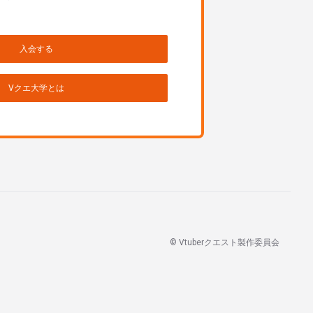
入会する
Vクエ大学とは
© Vtuberクエスト製作委員会