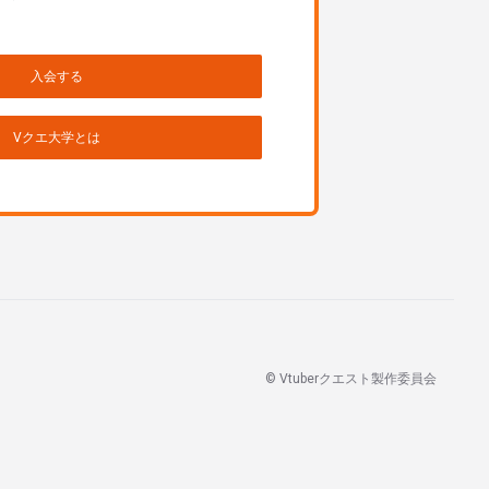
入会する
Vクエ大学とは
© Vtuberクエスト製作委員会